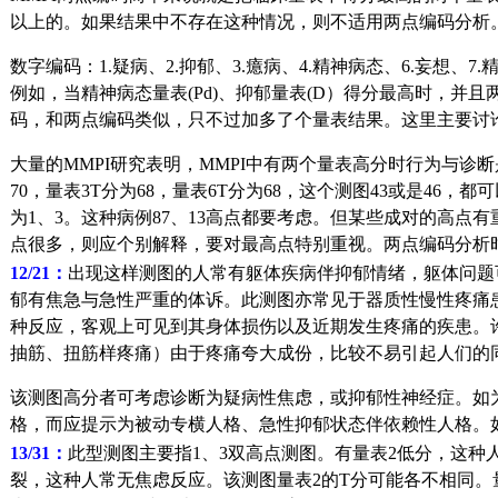
以上的。如果结果中不存在这种情况，则不适用两点编码分析
数字编码：1.疑病、2.抑郁、3.癔病、4.精神病态、6.妄想、7.
例如，当精神病态量表(Pd)、抑郁量表(D）得分最高时，并且
码，和两点编码类似，只不过加多了个量表结果。这里主要讨
大量的MMPI研究表明，MMPI中有两个量表高分时行为与诊
70，量表3T分为68，量表6T分为68，这个测图43或是4
为1、3。这种病例87、13高点都要考虑。但某些成对的高点
点很多，则应个别解释，要对最高点特别重视。两点编码分析
12/21：
出现这样测图的人常有躯体疾病伴抑郁情绪，躯体问题
郁有焦急与急性严重的体诉。此测图亦常见于器质性慢性疼痛
种反应，客观上可见到其身体损伤以及近期发生疼痛的疾患。许
抽筋、扭筋样疼痛）由于疼痛夸大成份，比较不易引起人们的
该测图高分者可考虑诊断为疑病性焦虑，或抑郁性神经症。如为1
格，而应提示为被动专横人格、急性抑郁状态伴依赖性人格。如
13/31：
此型测图主要指1、3双高点测图。有量表2低分，这
裂，这种人常无焦虑反应。该测图量表2的T分可能各不相同。