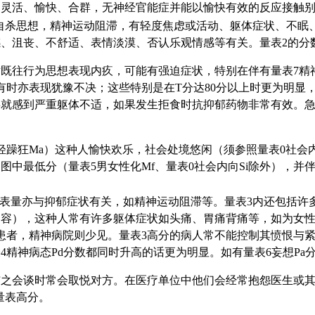
、灵活、愉快、合群，无神经官能症并能以愉快有效的反应接触
思想，精神运动阻滞，有轻度焦虑或活动、躯体症状、不眠、纳差，
感、沮丧、不舒适、表情淡漠、否认乐观情感等有关。量表2的分
既往行为思想表现内疚，可能有强迫症状，特别在伴有量表7精神
有时亦表现犹豫不决；这些特别是在T分达80分以上时更为明显
就感到严重躯体不适，如果发生拒食时抗抑郁药物非常有效。急性
躁狂Ma）这种人愉快欢乐，社会处境悠闲（须参照量表0社会内
中最低分（量表5男女性化Mf、量表0社会内向Si除外），并伴
表量亦与抑郁症状有关，如精神运动阻滞等。量表3内还包括许多
内容），这种人常有许多躯体症状如头痛、胃痛背痛等，如为女
患者，精神病院则少见。量表3高分的病人常不能控制其愤恨与
4精神病态Pd分数都同时升高的话更为明显。如有量表6妄想P
与之会谈时常会取悦对方。在医疗单位中他们会经常抱怨医生或
量表高分。