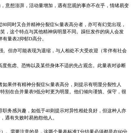
动，意想澎湃，活动量增加，遇有悲观的事亦不在乎，情绪易变
80同时又合并精神分裂症Sc量表高分者，亦可有幻觉出现，
玩笑，这个特点与其他精神病明显不同。躁狂发作的病人会发
有量表2抑郁D高分。
较强。但亦可能表现为退缩，与人相处不大受欢迎（常伴有社会
高度焦虑、恐怖以及某些身体不适的先占观念。此量表对诊断
者如果伴有精神分裂症Sc量表高分，则提示有明显分裂性人
特别在合并量表9低分时更为明显。他们倾向谨慎、保守，很
导职务感兴趣，如低于40则提示对异性相处良好，但这种人亦
者，遇有失败时易抱怨他人。
表）。需要注意的是，这两个量表标准T分结果必须都是在60分