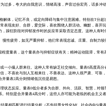
行为过多，夸大的自我意识，情绪高涨，声音过份宏亮，话多冲
格解体，记忆不良，或定向障碍与集中注意困难。特别在T分超过
者常表现友好、合群，爱交际，喜欢围绕人群活动。幽默，喜开
力，躁狂阶段对抑郁发作时的反应常采取否定态度。这种人有时伴
力、慢性疲劳，如无严重抑郁，他们常表现忠诚、庄重、自制力
缩程度量表，这个量表亦与抑郁症状有关；精神运动阻滞，常有
或一小撮人群来往。这种人常有缺乏社交倾向。量表0高度高分
自信，不喜欢与别人互相来往，不善表达。这种人很严肃、可靠，
合并量表2高分则情绪低沉但是易怒。
理状态反应。量表0低分者多为合群、外向、活跃、智慧，对领
系。特别是合并量表4高分时，这些人亦可能为老练的机会主义
结果相匹配进行结果分析（不包括男女性化Mf、社会内向Si量