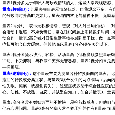
量表1低分多见于年轻人与乐观情绪的人。这些人常表现敏感
量表2抑郁(D)：
此量表项目表示情绪低落、自我观念不多、有自杀
的分数同时升高时更如此，量表2的内容还与精神不振、无助
量表2高分时，表示无积极情绪，悲观（对人对己均如此），对
会活动中退缩，不愿负责任，常在睡眠问题上消耗很多时间，
动合作。量表2高分者对日常生活事物亦感到受干扰，做一点事
症状可能会自发缓解。但其他临床量表T分必须在70分以下。
量表2低分者提示快活、轻松、活动量高（但程度须参照量表9轻
冲动、不受抑制，与权威冲突亦无罪恶感。量表2低分如果是测图
—抑郁症。
量表3癔病(Hy)：
这个量表主要为测量各种转换倾向的量表。此
癔症的转换或分离症状。与量表3联合发生的两点编码（后面
性失眠、瘫痪、或感觉丧失）。这些症状多见于综合性医院的
心、幼稚、不成熟、自恋，并缺乏自知力，如合并量表3、量表
量表3高分者常有婚姻方面的不愉快，易抱怨权威者，但他们
他有心理问题。量表3高分的病人常合并压抑并伴有K量表与L