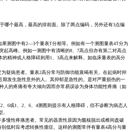
4取决于哪个最高，最高的排前面。除了两点编码，另外还有3点编
如果测图中有2—3个量表T分相等。例如有一个测图量表4T分为
出现突起高峰。例如一测图中有清晰的8、7高点但亦有第二对高点
基本的精神或人格障碍则用1、3高点来解释。如临床量表的高分
。
定为疑病患者。量表2高分常与防御功能衰竭有关。在起病时抑
近期发生急性意外的人。其抑郁是急性的。是对严重损伤的一
这种人的疼痛有夸大倾向因而亦常易误诊为身体功能性疼痛（如
2、6或1、2、6、4测图则提示有人格障碍，但不诊断为病态人
型。
许多慢性疼痛患者。常见的器质性原因为髓核脱出或椎间盘破
特别低时应考虑转换性癔症。这样的测图常伴有量表4高分与量