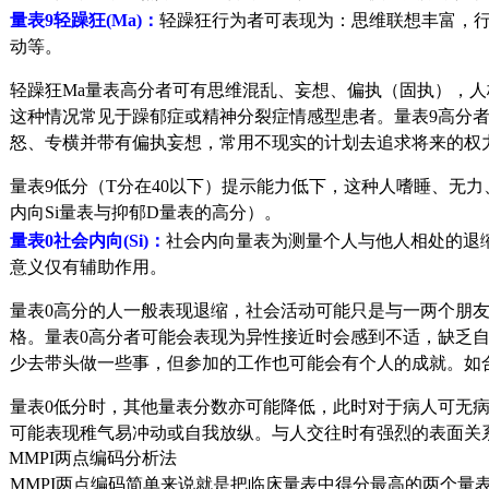
量表9轻躁狂(Ma)：
轻躁狂行为者可表现为：思维联想丰富，
动等。
轻躁狂Ma量表高分者可有思维混乱、妄想、偏执（固执），人
这种情况常见于躁郁症或精神分裂症情感型患者。量表9高分
怒、专横并带有偏执妄想，常用不现实的计划去追求将来的权
量表9低分（T分在40以下）提示能力低下，这种人嗜睡、无
内向Si量表与抑郁D量表的高分）。
量表0社会内向(Si)：
社会内向量表为测量个人与他人相处的退
意义仅有辅助作用。
量表0高分的人一般表现退缩，社会活动可能只是与一两个朋友
格。量表0高分者可能会表现为异性接近时会感到不适，缺乏
少去带头做一些事，但参加的工作也可能会有个人的成就。如
量表0低分时，其他量表分数亦可能降低，此时对于病人可无病
可能表现稚气易冲动或自我放纵。与人交往时有强烈的表面关
MMPI两点编码分析法
MMPI两点编码简单来说就是把临床量表中得分最高的两个量表