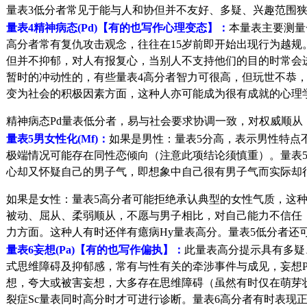
量表3低分者常见于能与人和协但并不友好、多疑、兴趣范围狭
量表4精神病态(Pd)【有的也写作心理变态】：
本量表主要测量
高分者常有复仇攻击观念，往往在15岁前即开始出现行为越
但并不抑郁，对人有报复心，当别人不支持他们的目的时常会
暂时的冲动性的，有些量表4高分者智力可很高，但玩世不恭
变为社会的积极因素方面，这种人亦可能成为很有成就的心理
精神病态Pd量表低分者，易与社会要求协调一致，对权威顺
量表5男女性化(Mf)：
如果是男性：量表5分高，表示男性特点
极端情况可能存在同性恋倾向（注意此项结论须慎重）。量表5
心却又怀疑自己的男子气，即想象中自己很有男子气而实际却
如果是女性：量表5高分者可能拒绝承认典型的女性气质，这种
被动、屈从、柔弱顺从，不愿与男子相比，对自己能力不信任
力方面。这种人有时还伴有癔病Hy量表高分。量表5低分者还
量表6妄想(Pa)【有的也写作偏执】：
此量表高分提示具有多疑
式思维障碍及抑郁感，常有与性有关的牵涉事件与成见，妄想Pa
想，夸大或被害妄想，大多存在思维障碍（虽然有时仅在萌芽状
裂症Sc量表同时高分时才可进行诊断。量表6高分者有时表现