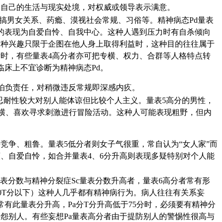
足自己的生活与现实处境，对权威或领导表示满意。
搞男女关系、药瘾、漠视社会常规、习俗等。精神病态Pd量表
的表现为自爱自怜、自我中心。这种人遇到压力时有自杀倾向
这种兴趣只限于企图在他人身上取得利益时，这种目的往往属于
时，有些量表4高分者亦可把专横、权力、合群等人格特点转
床上不宜诊断为精神病态Pd。
怕负责任，对稍微违反常规即深感内疚。
忍耐性较大对别人能体谅但比较个人主义。量表5高分的男性，
专横、喜欢寻求刺激进行冒险活动。这种人可能表现粗野，但内
竞争、粗鲁。量表5低分者则女子气很重，常自认为“女人家”而
、自爱自怜，如合并量表4、6分升高则表现多疑特别对个人能
表分数与精神分裂症Sc量表分数升高者，量表6高分者常有形
70T分以下）这种人几乎都有精神病行为。病人往往有关系妄
此量表分升高，Pa分T分升高低于75分时，必须要有精神分
怨别人。有些妄想Pa量表高分者由于提防别人的警惕性很高与