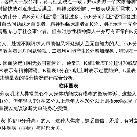
常，这种人一般合群，易与社会观点一致，并试图做一个大家都满意
时愉快或对近来生活满足、精神比较松懈，一般表现无所需求，
表的计分，高K分可纠正“是”回答过多，低K分可纠正“否”回答
是对自己问题缺乏自觉者。精神科临床患者高K分，则提示为一完
清醒专心于社会事业者。但有时急性精神病人中亦可有正常的K
的人。处境不顺请求人帮助但又怀疑别人且无自知力的人。低K
等教育者则对问题轻视，二者均可能产生K分增加现象，特别在
而决定测图无效可能困难。通常F、K或L量表T分超过70或疑问
常表示有精神障碍。K量表T分在70以上时表示过度防护。L量
意其他量表的得分情况进行综合分析。
临床量表
s分表明此人异常关心个人身体功能或有模糊的疑病体诉，这些人
s分。但年轻人T分在65分以上老年人在70分以上则提示强烈
重视以免误诊断为单纯身心疾病。
量表2抑郁D分升高）的人，这种人焦虑，缺乏自信，矛盾，有对
躯体疾病（症状）与抑郁无关。