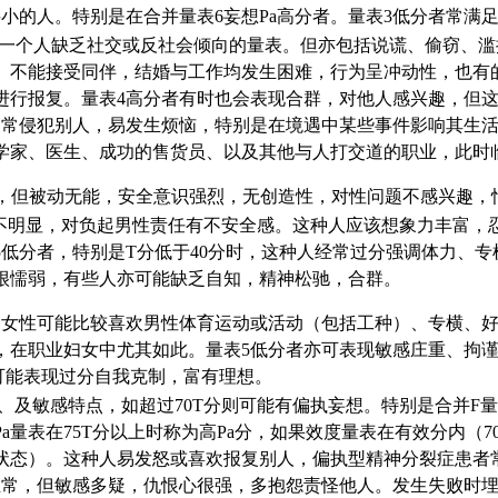
小的人。特别是在合并量表6妄想Pa高分者。量表3低分者常满
一个人缺乏社交或反社会倾向的量表。但亦包括说谎、偷窃、滥
规。不能接受同伴，结婚与工作均发生困难，行为呈冲动性，也有
进行报复。量表4高分者有时也会表现合群，对他人感兴趣，但
，常侵犯别人，易发生烦恼，特别是在境遇中某些事件影响其生活
学家、医生、成功的售货员、以及其他与人打交道的职业，此时临
从，但被动无能，安全意识强烈，无创造性，对性问题不感兴趣，
不明显，对负起男性责任有不安全感。这种人应该想象力丰富，
低分者，特别是T分低于40分时，这种人经常过分强调体力、
很懦弱，有些人亦可能缺乏自知，精神松驰，合群。
女性可能比较喜欢男性体育运动或活动（包括工种）、专横、好
，在职业妇女中尤其如此。量表5低分者亦可表现敏感庄重、拘谨
可能表现过分自我克制，富有理想。
、及敏感特点，如超过70T分则可能有偏执妄想。特别是合并F量
量表在75T分以上时称为高Pa分，如果效度量表在有效分内（
态）。这种人易发怒或喜欢报复别人，偏执型精神分裂症患者常有
正常，但敏感多疑，仇恨心很强，多抱怨责怪他人。发生失败时埋