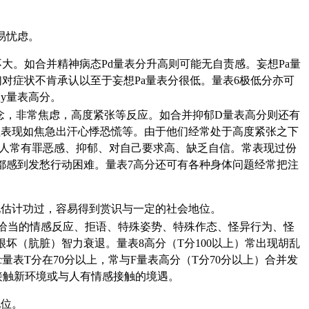
易忧虑。
不大。如合并精神病态Pd量表分升高则可能无自责感。妄想Pa量
对症状不肯承认以至于妄想Pa量表分很低。量表6极低分亦可
y量表高分。
念，非常焦虑，高度紧张等反应。如合并抑郁D量表高分则还有
理表现如焦急出汗心悸恐慌等。由于他们经常处于高度紧张之下
的人常有罪恶感、抑郁、对自己要求高、缺乏自信。常表现过份
都感到发愁行动困难。量表7高分还可有各种身体问题经常把注
地估计功过，容易得到赏识与一定的社会地位。
恰当的情感反应、拒语、特殊姿势、特殊作态、怪异行为、怪
（肮脏）智力衰退。量表8高分（T分100以上）常出现胡乱
量表T分在70分以上，常与F量表高分（T分70分以上）合并发
接触新环境或与人有情感接触的境遇。
地位。