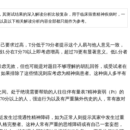
富，其测试结果的深入解读分析比较复杂，用于临床筛查精神疾病时，一
果以及以下相关解读分析内容全部都只能作为参考。
己要求过高，T分低于70分者提示这个人易与他人意见一致，
分在T分70以上即考虑增高，超过70更有显著意义。低L分者
才考虑无效，但也可能是对题目不够理解的胡乱回答，或受试者在
。如果排除了这些情况则应考虑为精神病患者。这种病人多半有
之间。处于绝境需要帮助的人往往伴有量表7精神衰弱（Pt）的
分在70分以上的人，强迫行为以及有严重脑外伤史的人，常有敌对
新近发生过境遇性精神障碍，如为正常人则提示其家中发生过重
持人格完整者。这种人常有严重的思维障碍或有自己一套妄想，