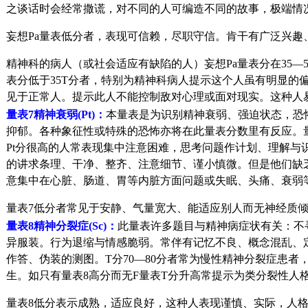
之谈话时会经常撒谎，对不同的人可编造不同的故事，极端情
妄想Pa量表低分者，表现可信赖，尽职守信。肯干有广泛兴
精神科的病人（或社会适应有缺陷的人）妄想Pa量表分在35—
表分低于35T分者，特别为精神科病人提示这个人虽有明显的
见于正常人。提示此人不能控制敌对心理或面对现实。这种人易
量表7精神衰弱(Pt)：
本量表是为识别精神衰弱、强迫状态，恐
抑郁。各种象征性或特殊的恐怖亦将在此量表分数里有反应。
Pt分很高的人常表现集中注意困难，思考问题作计划、理解与
的讲求条理、干净、整齐、注意细节、谨小慎微。但是他们缺
意集中在心脏、肠道、胃等内脏方面问题或失眠、头痛、衰弱
量表7低分者常见于安静、气量宽大、能适应别人而无神经质
量表8精神分裂症(Sc)：
此量表许多题目与精神病症状有关：不
异服装。行为退缩与情感脆弱。常伴有记忆不良、概念混乱、定
作答、伪装的测图。T分70—80分者常为慢性精神分裂症患者
生。如只有量表8高分而无F量表T分升高常提示为类分裂性
量表8低分表示成熟，适应良好，这种人表现谨慎、实际，人