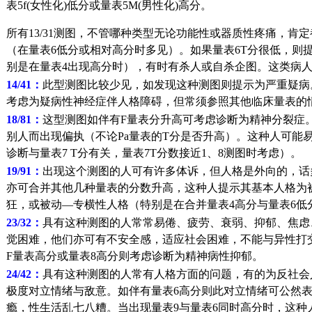
表5f(女性化)低分或量表5M(男性化)高分。
所有13/31测图，不管哪种类型无论功能性或器质性疼痛，
（在量表6低分或相对高分时多见）。如果量表6T分很低，则
别是在量表4出现高分时），有时有杀人或自杀企图。这类病
14/41：
此型测图比较少见，如发现这种测图则提示为严重疑病
考虑为疑病性神经症伴人格障碍，但常须参照其他临床量表的
18/81：
这型测图如伴有F量表分升高可考虑诊断为精神分裂症
别人而出现偏执（不论Pa量表的T分是否升高）。这种人可能
诊断与量表7 T分有关，量表7T分数接近1、8测图时考虑）。
19/91：
出现这个测图的人可有许多体诉，但人格是外向的，话
亦可合并其他几种量表的分数升高，这种人提示其基本人格为
狂，或被动—专横性人格（特别是在合并量表4高分与量表6低
23/32：
具有这种测图的人常常易倦、疲劳、衰弱、抑郁、焦虑
觉困难，他们亦可有不安全感，适应社会困难，不能与异性打交
F量表高分或量表8高分则考虑诊断为精神病性抑郁。
24/42：
具有这种测图的人常有人格方面的问题，有的为反社会
极度对立情绪与敌意。如伴有量表6高分则此对立情绪可公然
瘾，性生活乱七八糟。当出现量表9与量表6同时高分时，这种