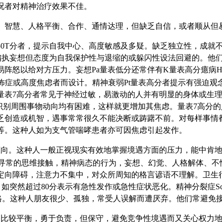
况者对精神治疗效果不佳。
趣、智慧、人格平衡、合作、通情达理，但缺乏自信，或者顺从但
50T分者，提示自我中心、高度敏感及多疑。缺乏独立性，成就
偏执妄想但态度为自我保护性与退缩的或躲闪性设法回避的。他们
阵怒以给对方压力。妄想Pa量表低分还常伴有K量表高分癔病H
怖症或高度焦虑者而设计。精神衰弱Pt量表高分者提示有强迫观
量表7高分者常见于神经过敏，易激动的人并有明显的身体或生
识别周围事物动向均有困难，这样就更增加其焦虑。量表7高分
乏创造或机智，遇事常常很久不能决断或踌躇不前。对每样事情
等。这种人如为支气管喘哮患者亦可因焦虑引起发作。
倾向。这种人一般正视现实有效地掌握境遇方面的压力，能中肯
寻常的思维接触，精神病态的行为，妄想、幻觉、人格解体、不
向障碍，注意力不集中，对众所周知的格言谚语不理解。卫生很坏
，如突然超过80分表示有急性发作或急性症状恶化。精神分裂症Sc
人格。这种人朋友很少、孤独，常受人误解而遭厌弃。他们常避免
格比较平衡，勇于负责，但保守，避免竞争性境遇而又关心权力