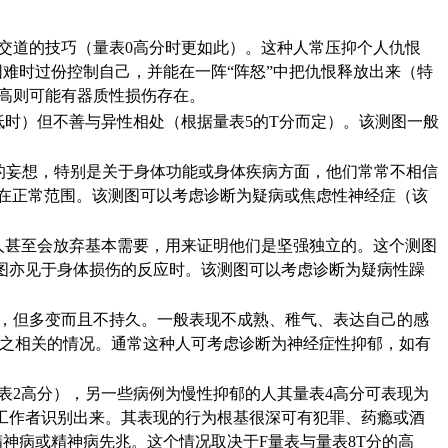
打交道的技巧（量表0高分时更如此）。这种人常压抑个人仇恨
难时过份控制自己，并能在一阵“阵怒”中把仇恨释放出来（特
高则可能有器质性损伤存在。
时）但不善与异性相处（根据量表5的T分而定）。该测图一般
的妄想，特别是关于身体功能或身体疾病方面，他们常常不相信
能在正常范围。该测图可以考虑诊断为疑病或焦虑性神经症（该
人甚至会放弃基本需要，用来证明他们是坚强独立的。这个测图
图亦见于身体损伤的反应时。该测图可以考虑诊断为疑病性躁
，但多变而且不持久。一般表现不成熟、稚气、表达自己的感
与之相关的情况。通常这种人可考虑诊断为神经症性抑郁，如有
表2高分），另一些病例为慢性抑郁的人其量表4高分可表现为
工作者识别出来。其表现的行为根基很深可有犯罪、药瘾或酒
精神病或精神病先兆。这个情况取决于F量表与量表8T分的高