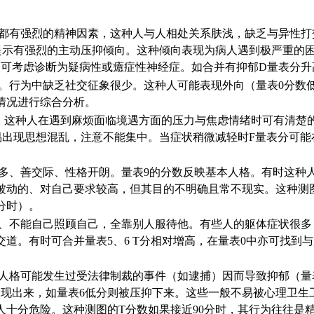
肯定都有强烈的精神因素，这种人与人相处关系肤浅，缺乏与异性
提示有强烈的主动压抑倾向。这种倾向表现为病人遇到极严重的困
人可考虑诊断为疑病性或癔症性神经症。如合并有抑郁D量表分升
。行为中缺乏社交征象很少。这种人可能表现外向（量表0分数低
情况进行综合分析。
。这种人在遇到麻烦面临境遇方面的压力与焦虑情绪时可有清楚
易出现思想混乱，注意不能集中。当症状稍微减轻时F量表分可
多、善交际、性格开朗。量表9的分数反映基本人格。有时这种
被动的、对自己要求较高，但其目的不明确且常不现实。这种测
分时）。
、不能自己照顾自己，全靠别人服待他。有些人的躯体症状很多
道。有时可合并量表5、6 T分相对增高，在量表0中亦可找到
人格可能发生过受法律制裁的事件（如逮捕）因而导致抑郁（量
表现出来，如量表6低分则被压抑下来。这些一般不易被心理卫生
人十分危险。这种测图的T分数如果接近90分时，其行为往往是