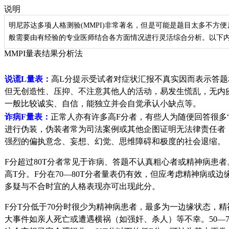
说明
明尼苏达多项人格测验(MMPI)非常著名，但是可能是题目太多不
般需要由有经验的专业医师结合各方面情况进行灵活综合分析。以下内
MMPI量表结果分析法
说谎L量表：
高L分提示受试者对症状汇报不真实因而表示答题
但无创造性、压抑、不注意其他人的活动，易发生慌乱，无内疚
一般比较诚实、自信，能独立并会自觉承认小缺点等。
诈病F量表：
正常人亦有许多高F分者，有些人为随便回答很多
进行伪装，伪装者常为司法案例或其他企图证明无法律责任者
强烈的偏执意念、妄想、幻觉、思维障碍和极度的社会退缩。
F分超过80T分者常见于诈病、答题不认真粗心者或精神病患者
高T分。F分在70—80T分者量表仍有效，但应考虑精神病或
多疑与不合时宜的人格表现亦可出现此分。
F分T分低于70分时很少为精神病患者，最多为一边缘状态，
大事件如亲人死亡或遭遇横祸（如强奸、杀人）等不幸。50—