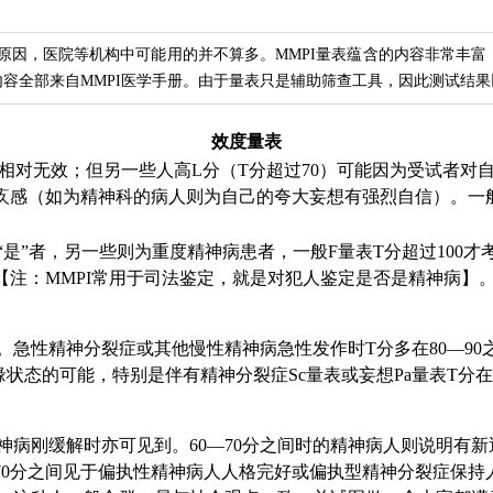
方便原因，医院等机构中可能用的并不算多。MMPI量表蕴含的内容非常丰
容全部来自MMPI医学手册。由于量表只是辅助筛查工具，因此测试结
效度量表
相对无效；但另一些人高L分（T分超过70）可能因为受试者对自
感（如为精神科的病人则为自己的夸大妄想有强烈自信）。一般L
“是”者，另一些则为重度精神病患者，一般F量表T分超过100
【注：MMPI常用于司法鉴定，就是对犯人鉴定是否是精神病】
。急性精神分裂症或其他慢性精神病急性发作时T分多在80—90
边缘状态的可能，特别是伴有精神分裂症Sc量表或妄想Pa量表T
精神病刚缓解时亦可见到。60—70分之间时的精神病人则说明有
70分之间见于偏执性精神病人人格完好或偏执型精神分裂症保