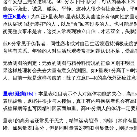
这个妄想已完全逻辑化。60T分以下的低F分，可认为基本正
能表示谦逊、诚恳、诚实、平静。这种人很少有社会激动，平
校正K量表：
为纠正F量表与L量表以及某些临床有倾向性的量
承认症状而想“装好”的人，以及“否”回答过多的人。也可能
衡完整实事求是者，这类人常表现独立自信，才艺双全，头脑
低K分常见于伪装者，同性恋者或对自己生活境遇持消极态度
育均有关系。年轻的人对生活乐观者常把问题认识不足，受高
无效测图的判定：无效的测图与精神科情况的征象区别不明显，因
果这样处理将会失去大量有意义的测图。如F量表T分高于70时
人。目前一般是这样考虑的：除了注意F—K的高低外还应注
量表1疑病(Hs)：
本量表项目表示个人对躯体功能的关心，高H
表现被动，退缩并很少与人接触，真正有内科疾病者也会有高H
或糖尿病等也可因精神因素而加重。高Hs分病人的体诉一定要
量表1的高分者还常见于无力，精神运动阻滞，抑郁（常伴有
绪。如果量表1高分，但是同时量表2抑郁D明显低分，则提示