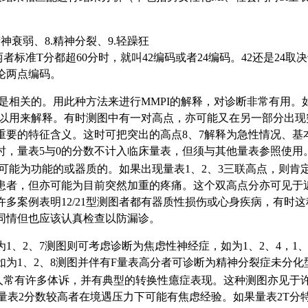
。
精神衰弱、8.精神分裂、9.轻躁狂
两者标准T分都超60分时，就叫42编码或者24编码。42还是2
论两点编码。
断是相关的。用此种方法来进行MMPI的解释，对诊断非常有用。
6，都可以用来解释。有时测图中有一对高点，亦可能又在另一部分
有重要的特征含义。这时可把突出的高点8、7解释为急性情况、
时，量表5与0的分数不计入临床量表，但须与其他量表参照使用
可能为功能的或器质的。如果出现量表1、2、3三联高点，则肯
患者，但亦可能为目前突然加重的疼痛。这个双高点分亦可见于
多案例表明12/21型测图者都有器质性损伤或心身疾病，有时
同情但也应该认真检查以防漏诊。
、2、7测图则可考虑诊断为焦虑性神经症，如为1、2、4，1、
为1、2、8测图并伴有F量表高分者可诊断为精神分裂症未分化
种人常有许多体诉，并有典型的转换性癔症表现。这种测图亦见于
量表2分数较高者在境遇压力下可能有焦虑经验。如果量表2T分