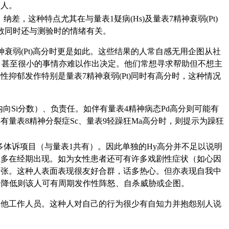
别人。
这种特点尤其在与量表1疑病(Hs)及量表7精神衰弱(Pt)
数同时还与测验时的情绪有关。
衰弱(Pt)高分时更是如此。这些结果的人常自感无用企图从社
，甚至很小的事情亦难以作出决定。他们常想寻求帮助但不想主
抑郁发作特别是量表7精神衰弱(Pt)同时有高分时，这种情况
向Si分数）、负责任。如伴有量表4精神病态Pd高分则可能有
有量表8精神分裂症Sc、量表9轻躁狂Ma高分时，则提示为躁狂
体诉项目（与量表1共有）。因此单独的Hy高分并不足以说明
性多在经期出现。如为女性患者还可有许多戏剧性症状（如心因
紧张。这种人表面表现很友好合群，话多热心。但亦表现自我中
a分降低则该人可有周期发作性阵怒、自杀威胁或企图。
其他工作人员。这种人对自己的行为很少有自知力并抱怨别人说