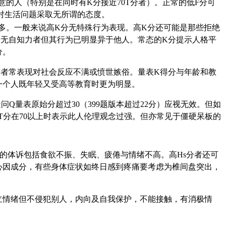
的人（特别是在同时有K分接近70T分者）。正常的低F分可
对生活问题采取无所谓的态度。
过多。一般来说高K分无特殊行为表现。高K分还可能是那些拒绝
全无自知力者但其行为已明显异于他人。常态的K分提示人格平
分。
分者常表现对社会反应不满或愤世嫉俗。量表K得分与年龄和教
一个人既年轻又受高等教育时更为明显。
Q量表原始分超过30（399题版本超过22分）应视无效。但如
表T分在70以上时表示此人伦理观念过强。但亦常见于僵硬呆板的
的体诉包括食欲不振、失眠、疲倦与情绪不高。高Hs分者还可
的心因成分，有些身体症状如终日感到疼痛要考虑为椎间盘突出，
立情绪但不侵犯别人，内向及自我保护，不能接触，有消极情