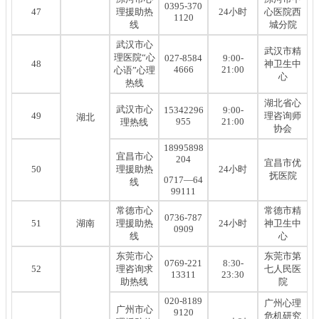
0395-370
47
理援助热
24小时
心医院西
1120
线
城分院
武汉市心
武汉市精
理医院“心
027-8584
9:00-
48
神卫生中
4666
21:00
心语”心理
心
热线
湖北省心
武汉市心
15342296
9:00-
49
理咨询师
湖北
955
21:00
理热线
协会
18995898
宜昌市心
204
宜昌市优
50
理援助热
24小时
抚医院
0717—64
线
99111
常德市心
常德市精
0736-787
51
湖南
理援助热
24小时
神卫生中
0909
线
心
东莞市心
东莞市第
0769-221
8:30-
52
理咨询求
七人民医
13311
23:30
助热线
院
020-8189
广州心理
广州市心
9120
危机研究