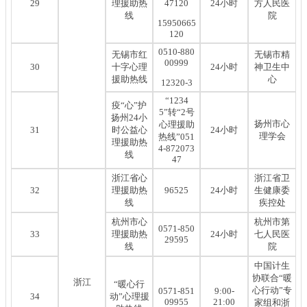
29
理援助热
47120
24小时
方人民医
线
院
15950665
120
0510-880
无锡市红
无锡市精
00999
30
十字心理
24小时
神卫生中
援助热线
心
12320-3
“1234
疫“心”护
5”转“2号
扬州24小
扬州市心
心理援助
31
时公益心
24小时
理学会
热线”051
理援助热
4-872073
线
47
浙江省心
浙江省卫
32
理援助热
96525
24小时
生健康委
线
疾控处
杭州市心
杭州市第
0571-850
33
理援助热
24小时
七人民医
29595
线
院
中国计生
协联合“暖
浙江
“暖心行
心行动”专
0571-851
9:00-
34
动”心理援
09955
21:00
家组和浙