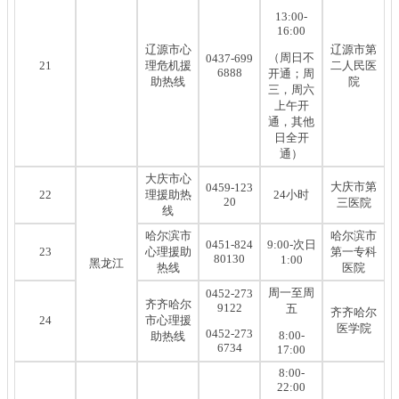
13:00-
16:00
辽源市心
辽源市第
（周日不
0437-699
21
理危机援
二人民医
6888
开通；周
助热线
院
三，周六
上午开
通，其他
日全开
通）
大庆市心
大庆市第
0459-123
22
理援助热
24小时
20
三医院
线
哈尔滨市
哈尔滨市
0451-824
9:00-次日
23
心理援助
第一专科
80130
1:00
黑龙江
热线
医院
周一至周
0452-273
齐齐哈尔
9122
五
齐齐哈尔
24
市心理援
医学院
0452-273
8:00-
助热线
6734
17:00
8:00-
22:00