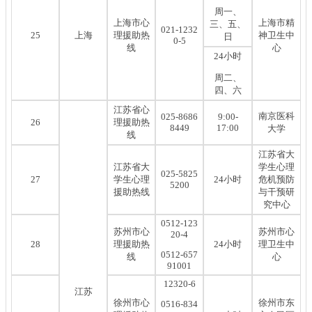
周一、
上海市心
上海市精
三、五、
021-1232
25
上海
理援助热
神卫生中
日
0-5
线
心
24小时
周二、
四、六
江苏省心
南京医科
025-8686
9:00-
26
理援助热
8449
17:00
大学
线
江苏省大
江苏省大
学生心理
025-5825
27
学生心理
24小时
危机预防
5200
援助热线
与干预研
究中心
0512-123
苏州市心
苏州市心
20-4
28
理援助热
24小时
理卫生中
0512-657
线
心
91001
12320-6
江苏
徐州市心
徐州市东
0516-834