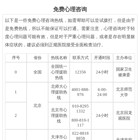
免费心理咨询
以下是一些免费心理咨询热线，如需帮助可以尝试拨打，但是由于
是免费热线，所以不能保证可以打通。需要注意，心理咨询对于轻
度心理问题可能有效，但是对于严重心理问题，或者是存在明显躯
体症状的，建议必须到正规医院接受全面检查治疗。
序号
省份
热线名称
联系方式
开通时段
主办单位
全国统一
国家卫生
0
全国
心理援助
12356
24小时
健康委
热线
北师大心
北京师范
4001-888-
6:00-
1
理援助热
976
24:00
大学
线
北京
010-8295
北京市心
1332
北京回龙
2
理援助热
24小时
观医院
800-810-1
线
117
022-8818
天津市心
8858
天津市安