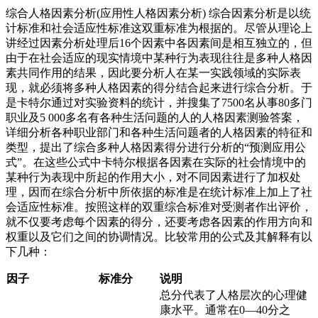
综合人格因素分析(应用性人格因素分析) 综合因素分析是以统
计标准和社会适应性标准这双重标准为根据的。尽管从理论上
讲经过因素分析处理后16个因素中各因素间是相互独立的，但
由于在社会适应的现实情境中某种行为表现往往是多种人格因
素共同作用的结果，因此要分析人在某一实践领域的实际表
现，就必须将多种人格因素的得分结合起来进行综合分析。于
是卡特尔通过对实验资料的统计，并搜集了7500名从事80多门
职业及5 000多名有各种生活问题的人的人格因素测验答案，
详细分析各种职业部门和各种生活问题者的人格因素的特征和
类型，提出了综合多种人格因素得分进行分析的“预测应用公
式”。在这些公式中卡特尔根据各因素在实际的社会情境中的
某种行为表现中所起的作用大小，对不同因素进行了加权处
理，因而在综合分析中所依据的标准是在统计标准上加上了社
会适应性标准。按照这样的双重综合标准对受测者作出评价，
就不仅要考虑每个因素的得分，还要考虑各因素的作用方向和
权重以及它们之间的协调情况。比较常用的公式及其解释有以
下几种：
因子
标准分
说明
总分代表了人格层次的心理健
康水平。通常在0—40分之