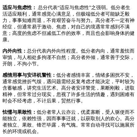
适应与焦虑性：
总分代表“适应与焦虑性”之强弱。低分者生
活适应顺利，通常感觉心满意足，但极端低分者可能缺乏毅
力，事事知难而退，不肯艰苦奋斗与努力。高分者不一定有神
经症，但通常易于激动、焦虑，对自己的境遇常常感到不满
意；高度的焦虑不但减低工作的效率，而且也会影响身体的健
康。
内外向性：
总分代表内外向性程度。低分者内向，通常羞怯而
审慎，与人相处多拘谨不自然；高分者外倾，通常善于交际，
开朗，不拘小节。
感情用事与安详机警性：
低分者感情丰富，情绪多困扰不安，
通常感觉挫折气馁，遇问题需经反复考虑才能决定，平时较为
含蓄敏感，讲究生活艺术。高分者安详警觉，果断刚毅，进取
精神，但常常过分现实，忽视了许多生活的情趣，遇到困难有
时会不经考虑，不计后果，贸然行事。
怯懦与果敢性：
低分者常人云亦云，优柔寡断，受人驱使而不
能独立，依赖性强，因而事事迁就，以获取别人的欢心。高分
者独立、果敢、锋芒毕露，有气魄。常常自动寻找可以施展所
长的环境或机会。