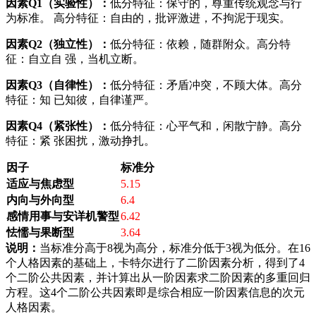
因素Q1（实验性）：
低分特征：保守的，尊重传统观念与行
为标准。 高分特征：自由的，批评激进，不拘泥于现实。
因素Q2（独立性）：
低分特征：依赖，随群附众。高分特
征：自立自 强，当机立断。
因素Q3（自律性）：
低分特征：矛盾冲突，不顾大体。高分
特征：知 已知彼，自律谨严。
因素Q4（紧张性）：
低分特征：心平气和，闲散宁静。高分
特征：紧 张困扰，激动挣扎。
因子
标准分
适应与焦虑型
5.15
内向与外向型
6.4
感情用事与安详机警型
6.42
怯懦与果断型
3.64
说明：
当标准分高于8视为高分，标准分低于3视为低分。在16
个人格因素的基础上，卡特尔进行了二阶因素分析，得到了4
个二阶公共因素，并计算出从一阶因素求二阶因素的多重回归
方程。这4个二阶公共因素即是综合相应一阶因素信息的次元
人格因素。