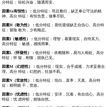
分特征： 轻松兴奋，随遇而安。
因素G(有恒性）：
低分特征：苟且敷衍，缺乏奉公守法的精
神。高分 特征：有恒负责，做事尽职。
因素H（敢为性）：
低分特征：畏怯退缩缺乏自信心。高分特
征：冒险 敢为，少有顾忌。
因素I（敏感性）：
低分特征：理智，着重现实，自恃其力。
高分特征 ：敏感，感情用事。
因素L（怀疑性）：
低分特征：依赖随和，易与人相处。高分
特征：怀 疑，刚愎，固执已见。
因素M（幻想性）：
低分特征：现实，合乎成规，力求妥善合
理。高分 特征：幻想的，狂放不羁。
因素N（世故性）：
低分特征：坦白，直率，天真。高分特
征：精明能 干，世故。
因素O（忧虑性）：
低分特征：安详，沉着，有自信心。高分
特征：忧 虑抑郁，烦恼自扰。