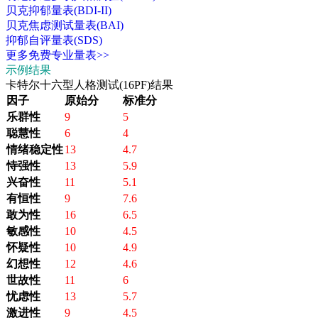
贝克抑郁量表(BDI-II)
贝克焦虑测试量表(BAI)
抑郁自评量表(SDS)
更多免费专业量表>>
示例结果
卡特尔十六型人格测试(16PF)结果
因子
原始分
标准分
乐群性
9
5
聪慧性
6
4
情绪稳定性
13
4.7
恃强性
13
5.9
兴奋性
11
5.1
有恒性
9
7.6
敢为性
16
6.5
敏感性
10
4.5
怀疑性
10
4.9
幻想性
12
4.6
世故性
11
6
忧虑性
13
5.7
激进性
9
4.5