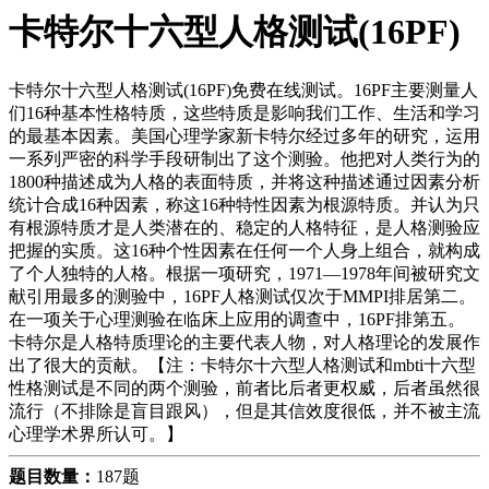
卡特尔十六型人格测试(16PF)
卡特尔十六型人格测试(16PF)免费在线测试。16PF主要测量人
们16种基本性格特质，这些特质是影响我们工作、生活和学习
的最基本因素。美国心理学家新卡特尔经过多年的研究，运用
一系列严密的科学手段研制出了这个测验。他把对人类行为的
1800种描述成为人格的表面特质，并将这种描述通过因素分析
统计合成16种因素，称这16种特性因素为根源特质。并认为只
有根源特质才是人类潜在的、稳定的人格特征，是人格测验应
把握的实质。这16种个性因素在任何一个人身上组合，就构成
了个人独特的人格。根据一项研究，1971—1978年间被研究文
献引用最多的测验中，16PF人格测试仅次于MMPI排居第二。
在一项关于心理测验在临床上应用的调查中，16PF排第五。
卡特尔是人格特质理论的主要代表人物，对人格理论的发展作
出了很大的贡献。【注：卡特尔十六型人格测试和mbti十六型
性格测试是不同的两个测验，前者比后者更权威，后者虽然很
流行（不排除是盲目跟风），但是其信效度很低，并不被主流
心理学术界所认可。】
题目数量：
187题