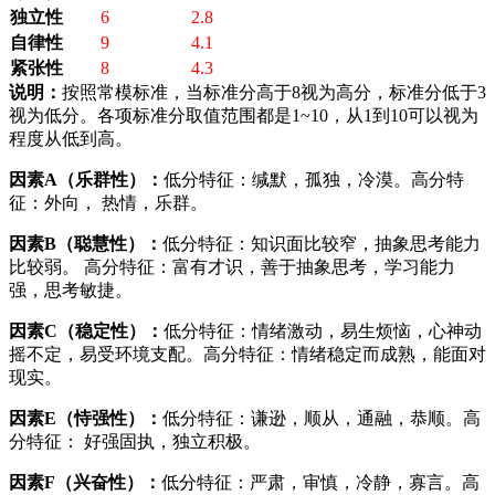
独立性
6
2.8
自律性
9
4.1
紧张性
8
4.3
说明：
按照常模标准，当标准分高于8视为高分，标准分低于3
视为低分。各项标准分取值范围都是1~10，从1到10可以视为
程度从低到高。
因素A（乐群性）：
低分特征：缄默，孤独，冷漠。高分特
征：外向， 热情，乐群。
因素B（聪慧性）：
低分特征：知识面比较窄，抽象思考能力
比较弱。 高分特征：富有才识，善于抽象思考，学习能力
强，思考敏捷。
因素C（稳定性）：
低分特征：情绪激动，易生烦恼，心神动
摇不定，易受环境支配。高分特征：情绪稳定而成熟，能面对
现实。
因素E（恃强性）：
低分特征：谦逊，顺从，通融，恭顺。高
分特征： 好强固执，独立积极。
因素F（兴奋性）：
低分特征：严肃，审慎，冷静，寡言。高